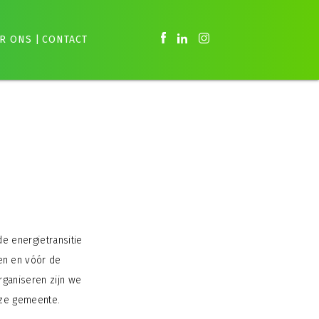
R ONS
|
CONTACT
de energietransitie
en en vóór de
rganiseren zijn we
nze gemeente.