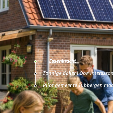
Essenkracht
Zonnige daken! Ook interessan
Pilot gemeente Tubbergen maa
afval