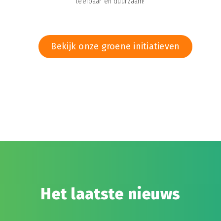
leefbaar én duurzaam!
Bekijk onze groene initiatieven
Het laatste nieuws