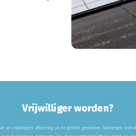
Vrijwilliger worden?
at uit vrijwilligers afkomstig uit de gehele gemeente Tubbergen; betr