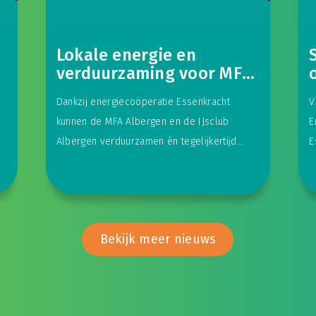
N.v.t.
Lokale energie en
verduurzaming voor MFA
Albergen en IJsclub
Dankzij energiecoöperatie Essenkracht
V
Albergen
kunnen de MFA Albergen en de IJsclub
E
Albergen verduurzamen én tegelijkertijd
E
extra inkomsten genereren voor de lokale
v
verenigingen. Zowel het
Bekijk meer nieuws