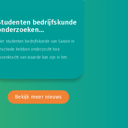
N.v.t.
Studenten bedrijfskunde
onderzoeken
dorpsgerichte aanpak
ier studenten bedrijfskunde van Saxion in
van Essenkracht
nschede hebben onderzocht hoe
ssenkracht van waarde kan zijn in het
erduurzamen van een dorp in de
Bekijk meer nieuws